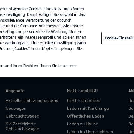
sch notwendige Cookies sind aktiv und können
e Einwilligung. Damit willigen Sie sowohl in das
 anschließende Verarbeitung der dadurch
se und Performance: Wir messen, wie unsere
Autohaus Schlattmann GmbH & Co. KG
Tel. :
05422 / 94100
rketing und personalisierte Werbung: Unsere
rhaltens ein Interessenprofil und spielen Ihnen
Cookie-Einstel
e Werbung aus. Eine erteilte Einwilligung kann
utton „Cookies“ in der Kopfzeile gelangen Sie
n und Ihren Rechten finden Sie in unserer
Angebote
Elektromobilität
Ak
Aktueller Fahrzeugbestand
Elektrisch fahren
De
Neuwagen
Laden mit Kia Charge
De
Gebrauchtwagen
Öffentliches Laden
De
Kia Zertifizierte
Laden zu Hause
De
Gebrauchtwagen
Laden im Unternehmen
De