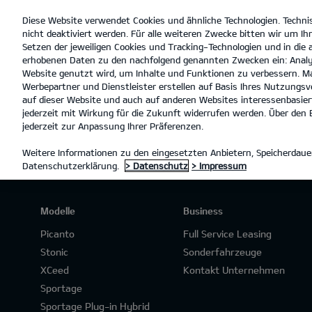
Diese Website verwendet Cookies und ähnliche Technologien. Techni
open
nicht deaktiviert werden. Für alle weiteren Zwecke bitten wir um Ihr
menu
Setzen der jeweiligen Cookies und Tracking-Technologien und in die
erhobenen Daten zu den nachfolgend genannten Zwecken ein: Analy
Website genutzt wird, um Inhalte und Funktionen zu verbessern. Ma
Werbepartner und Dienstleister erstellen auf Basis Ihres Nutzungsve
PROBEFAHRT
auf dieser Website und auch auf anderen Websites interessenbasiert
jederzeit mit Wirkung für die Zukunft widerrufen werden. Über den B
jederzeit zur Anpassung Ihrer Präferenzen.
Weitere Informationen zu den eingesetzten Anbietern, Speicherdauer
Datenschutzerklärung.
> Datenschutz
> Impressum
Modelle
Business
Picanto
Full Service Leasing
Stonic
Sonderfahrzeuge
XCeed
Kontakt Unternehmen
Sportage
Sportage Plug-in Hybrid