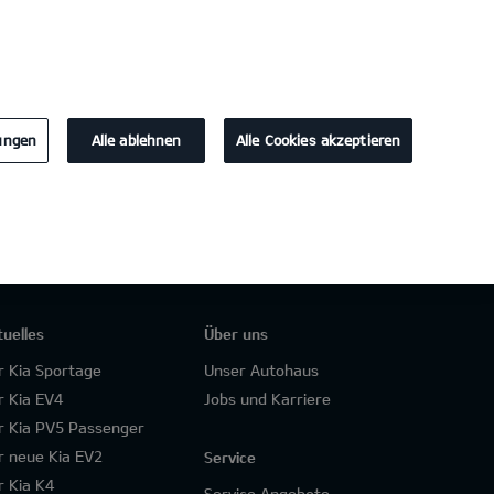
KONTAKT
lungen
Alle ablehnen
Alle Cookies akzeptieren
tuelles
Über uns
r Kia Sportage
Unser Autohaus
r Kia EV4
Jobs und Karriere
r Kia PV5 Passenger
r neue Kia EV2
Service
r Kia K4
Service Angebote