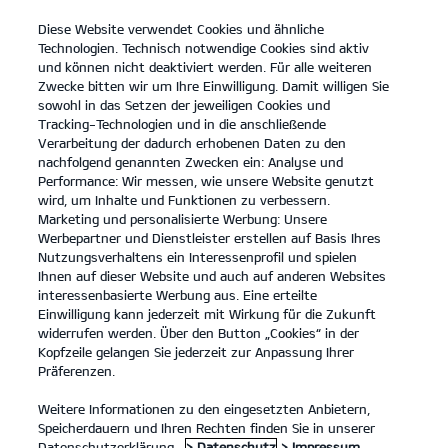
Diese Website verwendet Cookies und ähnliche
open
Technologien. Technisch notwendige Cookies sind aktiv
menu
und können nicht deaktiviert werden. Für alle weiteren
KONTAKT
Zwecke bitten wir um Ihre Einwilligung. Damit willigen Sie
sowohl in das Setzen der jeweiligen Cookies und
Tracking-Technologien und in die anschließende
KIA ZERTIFIZIERTE GEBRAUCHTWAGEN
Verarbeitung der dadurch erhobenen Daten zu den
nachfolgend genannten Zwecken ein: Analyse und
Performance: Wir messen, wie unsere Website genutzt
KIA ZERTIFIZIERTE GEBRAUCHTWAGEN
wird, um Inhalte und Funktionen zu verbessern.
Marketing und personalisierte Werbung: Unsere
Werbepartner und Dienstleister erstellen auf Basis Ihres
Nutzungsverhaltens ein Interessenprofil und spielen
Ihnen auf dieser Website und auch auf anderen Websites
interessenbasierte Werbung aus. Eine erteilte
Einwilligung kann jederzeit mit Wirkung für die Zukunft
widerrufen werden. Über den Button „Cookies“ in der
Kopfzeile gelangen Sie jederzeit zur Anpassung Ihrer
Präferenzen.
Weitere Informationen zu den eingesetzten Anbietern,
Speicherdauern und Ihren Rechten finden Sie in unserer
Kia Gebrauchtwagenprogramm
Datenschutzerklärung.
> Datenschutz
> Impressum